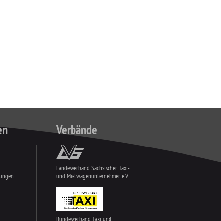
en
Verbände
Landesverband Sächsischer Taxi-
tungen
und Mietwagenunternehmer e.V.
Bundesverband Taxi und