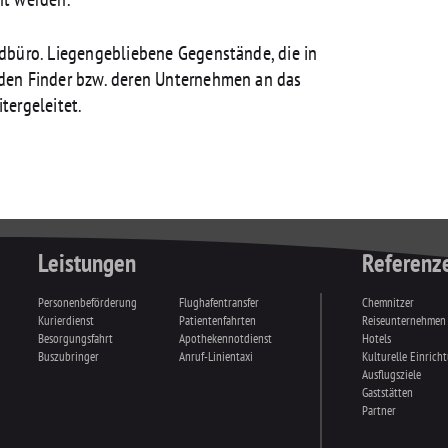
dbüro. Liegengebliebene Gegenstände, die in
den Finder bzw. deren Unternehmen an das
tergeleitet.
Leistungen
Referenz
Personenbeförderung
Flughafentransfer
Chemnitzer
Kurierdienst
Patientenfahrten
Reiseunternehmen
Besorgungsfahrt
Apothekennotdienst
Hotels
Buszubringer
Anruf-Linientaxi
Kulturelle Einrich
Ausflugsziele
Gaststätten
Partner