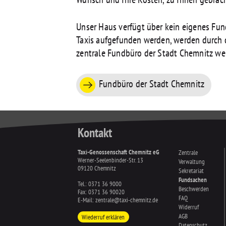
Unser Haus verfügt über kein eigenes Fun
Taxis aufgefunden werden, werden durch 
zentrale Fundbüro der Stadt Chemnitz wei
Fundbüro der Stadt Chemnitz
Kontakt
Taxi-Genossenschaft Chemnitz eG
Zentrale
Werner-Seelenbinder-Str. 13
Verwaltung
09120 Chemnitz
Sekretariat
Fundsachen
Tel.:
0371 36 9000
Beschwerden
Fax: 0371 36 90020
FAQ
E-Mail:
zentrale@taxi-chemnitz.de
Widerruf
AGB
Wiederruf erklären
Datenschutz