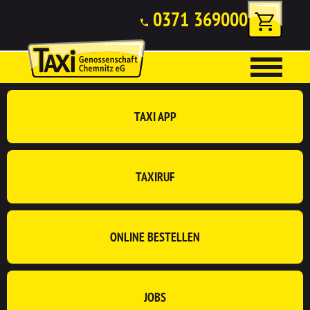
0371 369000
TAXI APP
TAXIRUF
ONLINE BESTELLEN
JOBS